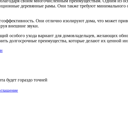
 благодаря своим многочисленным преимуществам. Одним из осн
адиционные деревянные рамы. Они также требуют минимального о
гоэффективность. Они отлично изолируют дома, что может прив
ируя внешние звуки.
щий особого ухода вариант для домовладельцев, желающих обно
чить долгосрочные преимущества, которые делают их ценной ин
ен
а будет гораздо точней
оглашение