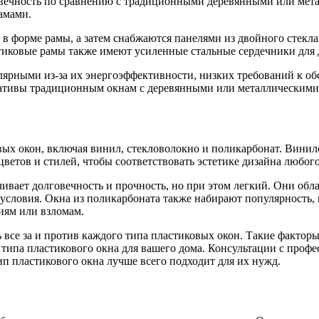
ечность по сравнению с традиционными деревянными или метал
амами.
 в форме рамы, а затем снабжаются панелями из двойного стекл
астиковые рамы также имеют усиленные стальные сердечники для
улярными из-за их энергоэффективности, низких требований к о
рнативы традиционным окнам с деревянными или металлическими
ых окон, включая винил, стекловолокно и поликарбонат. Винил
етов и стилей, чтобы соответствовать эстетике дизайна любого
ивает долговечность и прочность, но при этом легкий. Они об
словия. Окна из поликарбоната также набирают популярность, 
иям или взломам.
все за и против каждого типа пластиковых окон. Такие факторы
типа пластикового окна для вашего дома. Консультации с проф
п пластикового окна лучше всего подходит для их нужд.