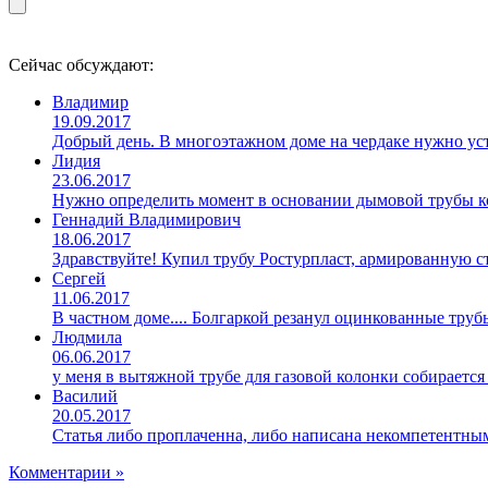
Сейчас обсуждают:
Владимир
19.09.2017
Добрый день. В многоэтажном доме на чердаке нужно уст
Лидия
23.06.2017
Нужно определить момент в основании дымовой трубы ко
Геннадий Владимирович
18.06.2017
Здравствуйте! Купил трубу Ростурпласт, армированную 
Сергей
11.06.2017
В частном доме.... Болгаркой резанул оцинкованные труб
Людмила
06.06.2017
у меня в вытяжной трубе для газовой колонки собирается
Василий
20.05.2017
Статья либо проплаченна, либо написана некомпетентны
Комментарии »