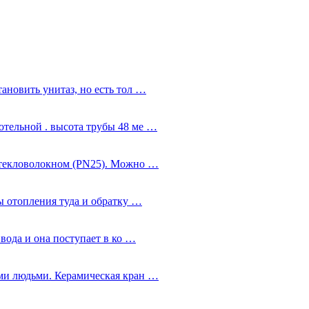
ановить унитаз, но есть тол …
тельной . высота трубы 48 ме …
стекловолокном (PN25). Можно …
ы отопления туда и обратку …
 вода и она поступает в ко …
ми людьми. Керамическая кран …