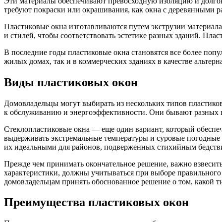
Эти материалы обеспечивают превосходную изоляцию и долгов
требуют покраски или окрашивания, как окна с деревянными р
Пластиковые окна изготавливаются путем экструзии материала
и стилей, чтобы соответствовать эстетике разных зданий. Пл
В последние годы пластиковые окна становятся все более поп
жилых домах, так и в коммерческих зданиях в качестве альте
Виды пластиковых окон
Домовладельцы могут выбирать из нескольких типов пластиков
к обслуживанию и энергоэффективности. Они бывают разных цв
Стеклопластиковые окна — еще один вариант, который обеспеч
выдерживать экстремальные температуры и суровые погодные у
их идеальными для районов, подверженных стихийным бедств
Прежде чем принимать окончательное решение, важно взвесить 
характеристики, должны учитываться при выборе правильного 
домовладельцам принять обоснованное решение о том, какой ти
Преимущества пластиковых окон