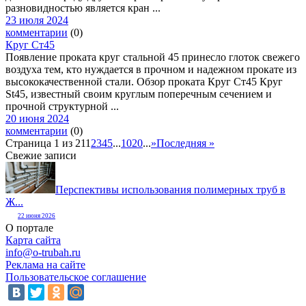
разновидностью является кран ...
23 июля 2024
комментарии
(0)
Круг Ст45
Появление проката круг стальной 45 принесло глоток свежего
воздуха тем, кто нуждается в прочном и надежном прокате из
высококачественной стали. Обзор проката Круг Ст45 Круг
St45, известный своим круглым поперечным сечением и
прочной структурной ...
20 июня 2024
комментарии
(0)
Страница 1 из 21
1
2
3
4
5
...
10
20
...
»
Последняя »
Свежие записи
Перспективы использования полимерных труб в
Ж...
22 июня 2026
О портале
Карта сайта
info@o-trubah.ru
Реклама на сайте
Пользовательское соглашение