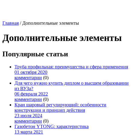
Главная
/
Дополнительные элементы
Дополнительные элементы
Популярные статьи
Труба профильная: преимущества и сфера применения
01 октября 2020
комментарии
(0)
Для чего нужно купить диплом о высшем образовании
из ВУЗа?
06 февраля 2022
комментарии
(0)
Кран шаровый регулирующий: особенности
конструкции и принцип действия
23 июля 2024
комментарии
(0)
Газобетон YTONG: характеристика
13 марта 2021