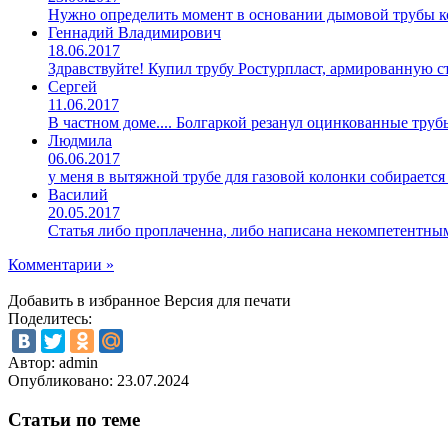
Нужно определить момент в основании дымовой трубы ко
Геннадий Владимирович
18.06.2017
Здравствуйте! Купил трубу Ростурпласт, армированную 
Сергей
11.06.2017
В частном доме.... Болгаркой резанул оцинкованные труб
Людмила
06.06.2017
у меня в вытяжной трубе для газовой колонки собирается
Василий
20.05.2017
Статья либо проплаченна, либо написана некомпетентны
Комментарии »
Добавить в избранное
Версия для печати
Поделитесь:
Автор: admin
Опубликовано:
23.07.2024
Статьи по теме