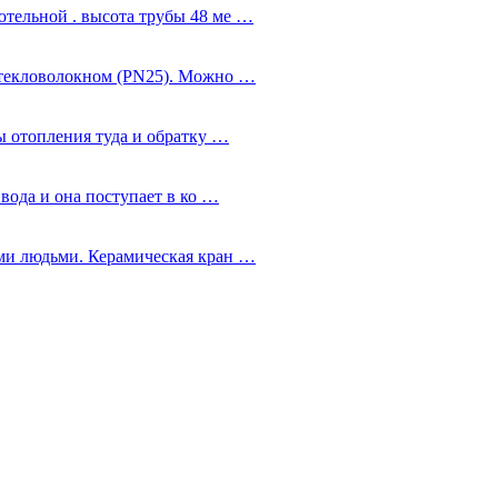
тельной . высота трубы 48 ме …
стекловолокном (PN25). Можно …
ы отопления туда и обратку …
 вода и она поступает в ко …
ми людьми. Керамическая кран …