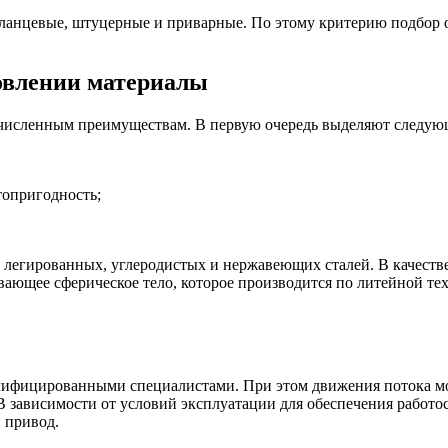
ланцевые, штуцерные и приварные. По этому критерию подбор 
товлении материалы
численным преимуществам. В первую очередь выделяют следую
топригодность;
легированных, углеродистых и нержавеющих сталей. В качестве
ающее сферическое тело, которое производится по литейной те
лифицированными специалистами. При этом движения потока мо
 В зависимости от условий эксплуатации для обеспечения работо
 привод.