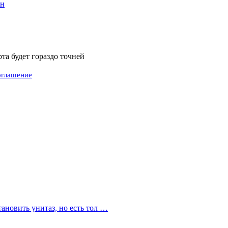
ен
а будет гораздо точней
оглашение
ановить унитаз, но есть тол …