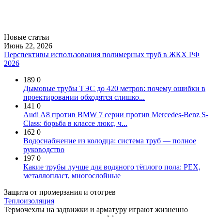
Новые статьи
Июнь 22, 2026
Перспективы использования полимерных труб в ЖКХ РФ
2026
189
0
Дымовые трубы ТЭС до 420 метров: почему ошибки в
проектировании обходятся слишко...
141
0
Audi A8 против BMW 7 серии против Mercedes-Benz S-
Class: борьба в классе люкс, ч...
162
0
Водоснабжение из колодца: система труб — полное
руководство
197
0
Какие трубы лучше для водяного тёплого пола: PEX,
металлопласт, многослойные
Защита от промерзания и отогрев
Теплоизоляция
Термочехлы на задвижки и арматуру играют жизненно