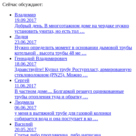
Сейчас обсуждают:
Владимир
19.09.2017
Добрый день. В многоэтажном доме на чердаке нужно
установить унитаз, но есть тол …
Лидия
23.06.2017
Нужно определить момент в основании дымовой трубы
котельной . высота трубы 48 ме …
Геннадий Владимирович
18.06.2017
Здравствуйте! Купил трубу Ростурпласт, армированную
стекловолокном (PN25). Можно …
Сергей
11.06.2017
В частном доме.... Болгаркой резанул оцинкованные
трубы отопления туда и обратку …
Людмила
06.06.2017
у меня в вытяжной трубе для газовой колонки
собирается вода и она поступает в ко …
Василий
20.05.2017
Статья либо проплаченна, либо написана