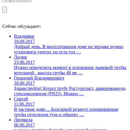
Сейчас обсуждают:
Владимир
19.09.2017
Добрый день. В многоэтажном доме на чердаке нужно
установить унитаз, но есть тол …
Лидия
23.06.2017
Нужно определить момент в основании дымовой трубы
котельной . высота трубы 48 ме …
Геннадий Владимирович
18.06.2017
Здравствуйте! Купил трубу Ростурпласт, армированную
стекловолокном (PN25). Можно …
Сергей
11.06.2017
В частном доме.... Болгаркой резанул оцинкованные
трубы отопления туда и обратку …
Людмила
06.06.2017