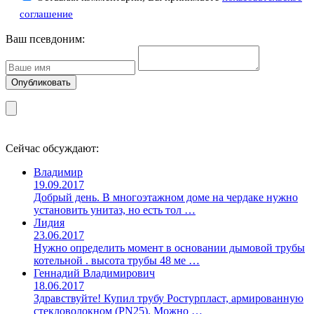
соглашение
Ваш псевдоним:
Сейчас обсуждают:
Владимир
19.09.2017
Добрый день. В многоэтажном доме на чердаке нужно
установить унитаз, но есть тол …
Лидия
23.06.2017
Нужно определить момент в основании дымовой трубы
котельной . высота трубы 48 ме …
Геннадий Владимирович
18.06.2017
Здравствуйте! Купил трубу Ростурпласт, армированную
стекловолокном (PN25). Можно …