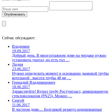
Сейчас обсуждают:
Владимир
19.09.2017
Добрый день. В многоэтажном доме на чердаке нужно
установить унитаз, но есть тол …
Лидия
23.06.2017
Нужно определить момент в основании дымовой трубы
котельной . высота трубы 48 ме …
Геннадий Владимирович
18.06.2017
Здравствуйте! Купил трубу Ростурпласт, армированную
стекловолокном (PN25). Можно …
Сергей
11.06.2017
В частном доме.... Болгаркой резанул оцинкованные