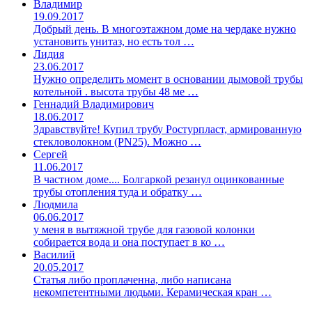
Владимир
19.09.2017
Добрый день. В многоэтажном доме на чердаке нужно
установить унитаз, но есть тол …
Лидия
23.06.2017
Нужно определить момент в основании дымовой трубы
котельной . высота трубы 48 ме …
Геннадий Владимирович
18.06.2017
Здравствуйте! Купил трубу Ростурпласт, армированную
стекловолокном (PN25). Можно …
Сергей
11.06.2017
В частном доме.... Болгаркой резанул оцинкованные
трубы отопления туда и обратку …
Людмила
06.06.2017
у меня в вытяжной трубе для газовой колонки
собирается вода и она поступает в ко …
Василий
20.05.2017
Статья либо проплаченна, либо написана
некомпетентными людьми. Керамическая кран …