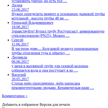
установить унитаз, но есть тол …
Лидия
23.06.2017
Нужно определить момент в основании дымовой трубы
котельной . высота трубы 48 ме …
Геннадий Владимирович
18.06.2017
Здравствуйте! Купил трубу Ростурпласт, армированную
стекловолокном (PN25). Можно …
Сергей
11.06.2017
В частном доме.... Болгаркой резанул оцинкованные
трубы отопления туда и обратку …
Людмила
06.06.2017
у меня в вытяжной трубе для газовой колонки
собирается вода и она поступает в ко …
Василий
20.05.2017
Статья либо проплаченна, либо написана
некомпетентными людьми. Керамическая кран …
Комментарии »
Добавить в избранное
Версия для печати