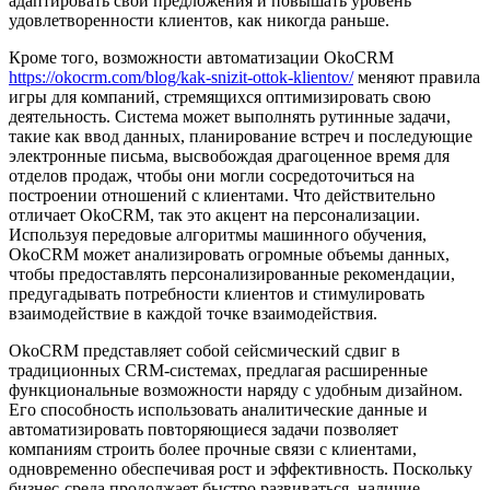
адаптировать свои предложения и повышать уровень
удовлетворенности клиентов, как никогда раньше.
Кроме того, возможности автоматизации OkoCRM
https://okocrm.com/blog/kak-snizit-ottok-klientov/
меняют правила
игры для компаний, стремящихся оптимизировать свою
деятельность. Система может выполнять рутинные задачи,
такие как ввод данных, планирование встреч и последующие
электронные письма, высвобождая драгоценное время для
отделов продаж, чтобы они могли сосредоточиться на
построении отношений с клиентами. Что действительно
отличает OkoCRM, так это акцент на персонализации.
Используя передовые алгоритмы машинного обучения,
OkoCRM может анализировать огромные объемы данных,
чтобы предоставлять персонализированные рекомендации,
предугадывать потребности клиентов и стимулировать
взаимодействие в каждой точке взаимодействия.
OkoCRM представляет собой сейсмический сдвиг в
традиционных CRM-системах, предлагая расширенные
функциональные возможности наряду с удобным дизайном.
Его способность использовать аналитические данные и
автоматизировать повторяющиеся задачи позволяет
компаниям строить более прочные связи с клиентами,
одновременно обеспечивая рост и эффективность. Поскольку
бизнес-среда продолжает быстро развиваться, наличие