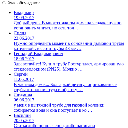
Сейчас обсуждают:
Владимир
19.09.2017
Добрый день. В многоэтажном доме на чердаке нужно
установить унитаз, но есть тол …
Лидия
23.06.2017
Нужно определить момент в основании дымовой трубы
котельной . высота трубы 48 ме …
Геннадий Владимирович
18.06.2017
Здравствуйте! Купил трубу Ростурпласт, армированную
стекловолокном (PN25). Можно …
Сергей
11.06.2017
В частном доме.... Болгаркой резанул оцинкованные
трубы отопления туда и обратку …
Людмила
06.06.2017
у меня в вытяжной трубе для газовой колонки
собирается вода и она поступает в ко …
Василий
20.05.2017
Статья либо проплаченна, либо написана