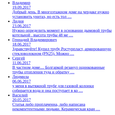
Владимир
19.09.2017
Добрый день. В многоэтажном доме на чердаке нужно
установить унитаз, но есть тол …
Лидия
23.06.2017
Нужно определить момент в основании дымовой трубы
котельной . высота трубы 48 ме …
Геннадий Владимирович
18.06.2017
Здравствуйте! Купил трубу Ростурпласт, армированную
стекловолокном (PN25). Можно …
Сергей
11.06.2017
В частном доме.... Болгаркой резанул оцинкованные
трубы отопления туда и обратку …
Людмила
06.06.2017
у меня в вытяжной трубе для газовой колонки
собирается вода и она поступает в ко …
Василий
20.05.2017
Статья либо проплаченна, либо написана
некомпетентными людьми. Керамическая кран …