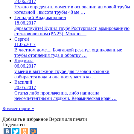
23.06.2017
Нужно определить момент в основании дымовой трубы
котельной . высота трубы 48 ме …
Геннадий Владимирович
18.06.2017
Здравствуйте! Купил трубу Ростурпласт, армированную
стекловолокном (PN25). Можно …
Сергей
11.06.2017
В частном доме.... Болгаркой резанул оцинкованные
трубы отопления туда и обратку …
Людмила
06.06.2017
у меня в вытяжной трубе для газовой колонки
собирается вода и она поступает в ко …
Василий
20.05.2017
Статья либо проплаченна, либо написана
некомпетентными людьми. Керамическая кран …
Комментарии »
Добавить в избранное
Версия для печати
Поделитесь: