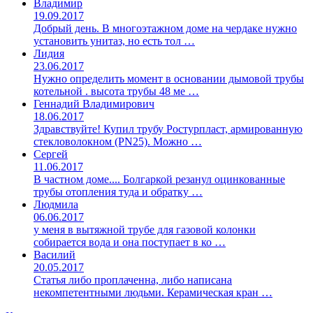
Владимир
19.09.2017
Добрый день. В многоэтажном доме на чердаке нужно
установить унитаз, но есть тол …
Лидия
23.06.2017
Нужно определить момент в основании дымовой трубы
котельной . высота трубы 48 ме …
Геннадий Владимирович
18.06.2017
Здравствуйте! Купил трубу Ростурпласт, армированную
стекловолокном (PN25). Можно …
Сергей
11.06.2017
В частном доме.... Болгаркой резанул оцинкованные
трубы отопления туда и обратку …
Людмила
06.06.2017
у меня в вытяжной трубе для газовой колонки
собирается вода и она поступает в ко …
Василий
20.05.2017
Статья либо проплаченна, либо написана
некомпетентными людьми. Керамическая кран …