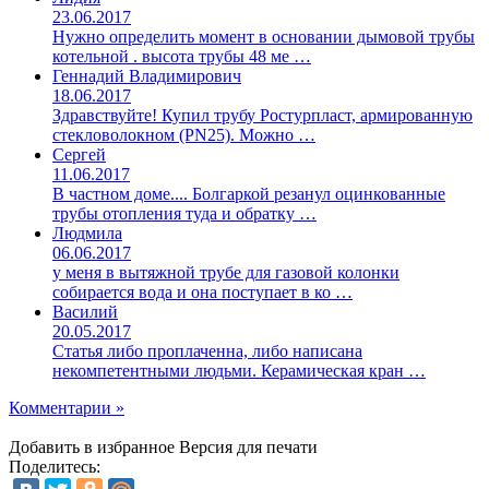
23.06.2017
Нужно определить момент в основании дымовой трубы
котельной . высота трубы 48 ме …
Геннадий Владимирович
18.06.2017
Здравствуйте! Купил трубу Ростурпласт, армированную
стекловолокном (PN25). Можно …
Сергей
11.06.2017
В частном доме.... Болгаркой резанул оцинкованные
трубы отопления туда и обратку …
Людмила
06.06.2017
у меня в вытяжной трубе для газовой колонки
собирается вода и она поступает в ко …
Василий
20.05.2017
Статья либо проплаченна, либо написана
некомпетентными людьми. Керамическая кран …
Комментарии »
Добавить в избранное
Версия для печати
Поделитесь: