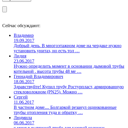
Сейчас обсуждают:
Владимир
19.09.2017
Добрый день. В многоэтажном доме на чердаке нужно
установить унитаз, но есть тол …
Лидия
23.06.2017
Нужно определить момент в основании дымовой трубы
котельной . высота трубы 48 ме …
Геннадий Владимирович
18.06.2017
Здравствуйте! Купил трубу Ростурпласт, армированную
стекловолокном (PN25). Можно …
Сергей
11.06.2017
В частном доме.... Болгаркой резанул оцинкованные
трубы отопления туда и обратку …
Людмила
06.06.2017
у меня в вытяжной трубе для газовой колонки