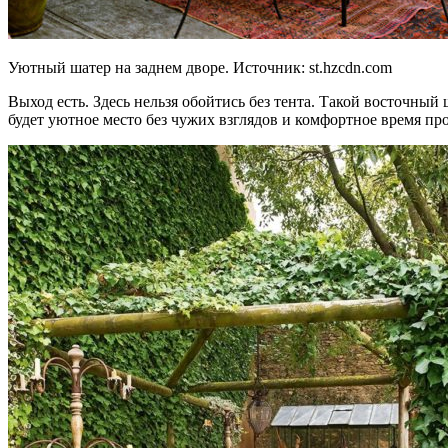
Уютный шатер на заднем дворе. Источник:
st.hzcdn.com
Выход есть. Здесь нельзя обойтись без тента. Такой восточный
будет уютное место без чужих взглядов и комфортное время про