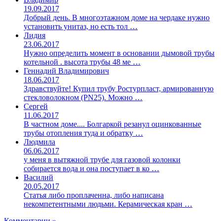
19.09.2017
Добрый день. В многоэтажном доме на чердаке нужно
установить унитаз, но есть тол …
Лидия
23.06.2017
Нужно определить момент в основании дымовой трубы
котельной . высота трубы 48 ме …
Геннадий Владимирович
18.06.2017
Здравствуйте! Купил трубу Ростурпласт, армированную
стекловолокном (PN25). Можно …
Сергей
11.06.2017
В частном доме.... Болгаркой резанул оцинкованные
трубы отопления туда и обратку …
Людмила
06.06.2017
у меня в вытяжной трубе для газовой колонки
собирается вода и она поступает в ко …
Василий
20.05.2017
Статья либо проплаченна, либо написана
некомпетентными людьми. Керамическая кран …
Комментарии »