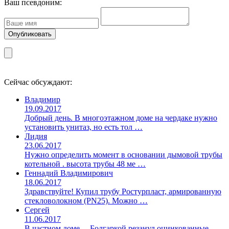
Ваш псевдоним:
Сейчас обсуждают:
Владимир
19.09.2017
Добрый день. В многоэтажном доме на чердаке нужно
установить унитаз, но есть тол …
Лидия
23.06.2017
Нужно определить момент в основании дымовой трубы
котельной . высота трубы 48 ме …
Геннадий Владимирович
18.06.2017
Здравствуйте! Купил трубу Ростурпласт, армированную
стекловолокном (PN25). Можно …
Сергей
11.06.2017
В частном доме.... Болгаркой резанул оцинкованные