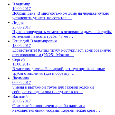
Владимир
19.09.2017
Добрый день. В многоэтажном доме на чердаке нужно
установить унитаз, но есть тол …
Лидия
23.06.2017
Нужно определить момент в основании дымовой трубы
котельной . высота трубы 48 ме …
Геннадий Владимирович
18.06.2017
Здравствуйте! Купил трубу Ростурпласт, армированную
стекловолокном (PN25). Можно …
Сергей
11.06.2017
В частном доме.... Болгаркой резанул оцинкованные
трубы отопления туда и обратку …
Людмила
06.06.2017
у меня в вытяжной трубе для газовой колонки
собирается вода и она поступает в ко …
Василий
20.05.2017
Статья либо проплаченна, либо написана
некомпетентными людьми. Керамическая кран …