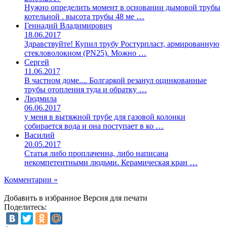
Нужно определить момент в основании дымовой трубы
котельной . высота трубы 48 ме …
Геннадий Владимирович
18.06.2017
Здравствуйте! Купил трубу Ростурпласт, армированную
стекловолокном (PN25). Можно …
Сергей
11.06.2017
В частном доме.... Болгаркой резанул оцинкованные
трубы отопления туда и обратку …
Людмила
06.06.2017
у меня в вытяжной трубе для газовой колонки
собирается вода и она поступает в ко …
Василий
20.05.2017
Статья либо проплаченна, либо написана
некомпетентными людьми. Керамическая кран …
Комментарии »
Добавить в избранное
Версия для печати
Поделитесь: