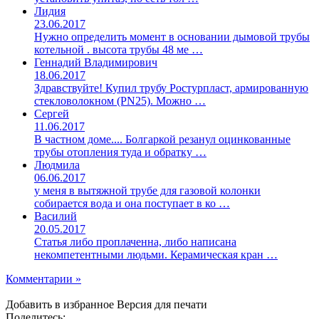
Лидия
23.06.2017
Нужно определить момент в основании дымовой трубы
котельной . высота трубы 48 ме …
Геннадий Владимирович
18.06.2017
Здравствуйте! Купил трубу Ростурпласт, армированную
стекловолокном (PN25). Можно …
Сергей
11.06.2017
В частном доме.... Болгаркой резанул оцинкованные
трубы отопления туда и обратку …
Людмила
06.06.2017
у меня в вытяжной трубе для газовой колонки
собирается вода и она поступает в ко …
Василий
20.05.2017
Статья либо проплаченна, либо написана
некомпетентными людьми. Керамическая кран …
Комментарии »
Добавить в избранное
Версия для печати
Поделитесь: