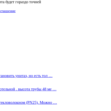
а будет гораздо точней
оглашение
ановить унитаз, но есть тол …
тельной . высота трубы 48 ме …
стекловолокном (PN25). Можно …