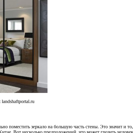
:
landshaftportal.ru
но поместить зеркало на большую часть стены. Это значит и то, 
итае. Вот несколько предположений, что может грозить человеку,