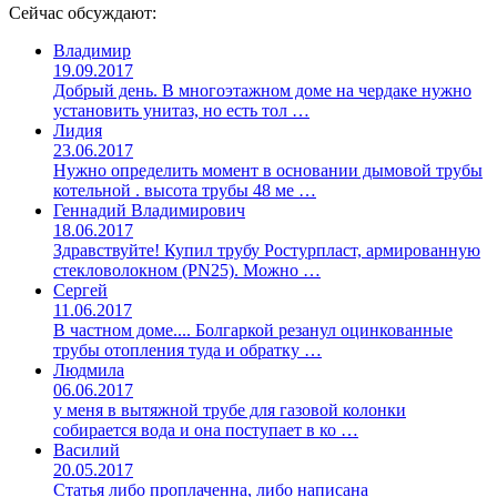
Сейчас обсуждают:
Владимир
19.09.2017
Добрый день. В многоэтажном доме на чердаке нужно
установить унитаз, но есть тол …
Лидия
23.06.2017
Нужно определить момент в основании дымовой трубы
котельной . высота трубы 48 ме …
Геннадий Владимирович
18.06.2017
Здравствуйте! Купил трубу Ростурпласт, армированную
стекловолокном (PN25). Можно …
Сергей
11.06.2017
В частном доме.... Болгаркой резанул оцинкованные
трубы отопления туда и обратку …
Людмила
06.06.2017
у меня в вытяжной трубе для газовой колонки
собирается вода и она поступает в ко …
Василий
20.05.2017
Статья либо проплаченна, либо написана