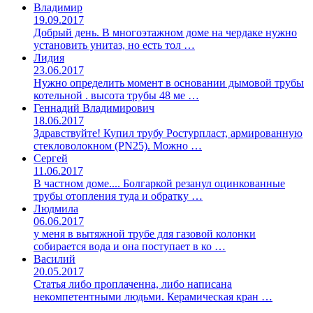
Владимир
19.09.2017
Добрый день. В многоэтажном доме на чердаке нужно
установить унитаз, но есть тол …
Лидия
23.06.2017
Нужно определить момент в основании дымовой трубы
котельной . высота трубы 48 ме …
Геннадий Владимирович
18.06.2017
Здравствуйте! Купил трубу Ростурпласт, армированную
стекловолокном (PN25). Можно …
Сергей
11.06.2017
В частном доме.... Болгаркой резанул оцинкованные
трубы отопления туда и обратку …
Людмила
06.06.2017
у меня в вытяжной трубе для газовой колонки
собирается вода и она поступает в ко …
Василий
20.05.2017
Статья либо проплаченна, либо написана
некомпетентными людьми. Керамическая кран …