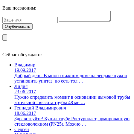
Ваш псевдоним:
Сейчас обсуждают:
Владимир
19.09.2017
Добрый день. В многоэтажном доме на чердаке нужно
установить унитаз, но есть тол …
Лидия
23.06.2017
Нужно определить момент в основании дымовой трубы
котельной . высота трубы 48 ме …
Геннадий Владимирович
18.06.2017
Здравствуйте! Купил трубу Ростурпласт, армированную
стекловолокном (PN25). Можно …
Сергей