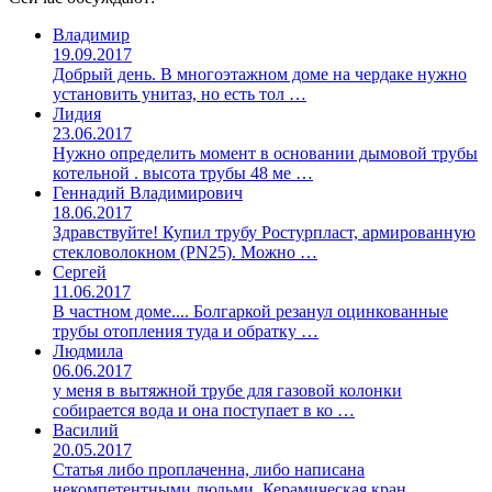
Владимир
19.09.2017
Добрый день. В многоэтажном доме на чердаке нужно
установить унитаз, но есть тол …
Лидия
23.06.2017
Нужно определить момент в основании дымовой трубы
котельной . высота трубы 48 ме …
Геннадий Владимирович
18.06.2017
Здравствуйте! Купил трубу Ростурпласт, армированную
стекловолокном (PN25). Можно …
Сергей
11.06.2017
В частном доме.... Болгаркой резанул оцинкованные
трубы отопления туда и обратку …
Людмила
06.06.2017
у меня в вытяжной трубе для газовой колонки
собирается вода и она поступает в ко …
Василий
20.05.2017
Статья либо проплаченна, либо написана
некомпетентными людьми. Керамическая кран …