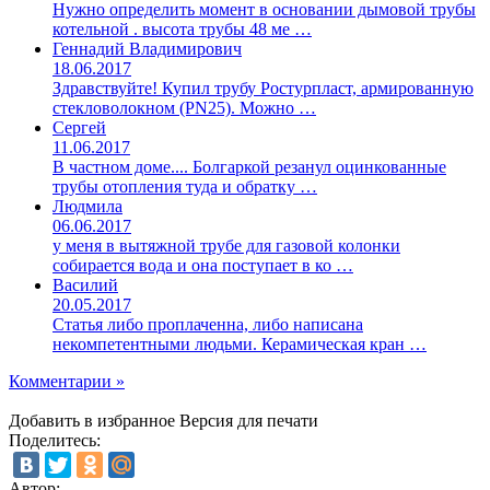
Нужно определить момент в основании дымовой трубы
котельной . высота трубы 48 ме …
Геннадий Владимирович
18.06.2017
Здравствуйте! Купил трубу Ростурпласт, армированную
стекловолокном (PN25). Можно …
Сергей
11.06.2017
В частном доме.... Болгаркой резанул оцинкованные
трубы отопления туда и обратку …
Людмила
06.06.2017
у меня в вытяжной трубе для газовой колонки
собирается вода и она поступает в ко …
Василий
20.05.2017
Статья либо проплаченна, либо написана
некомпетентными людьми. Керамическая кран …
Комментарии »
Добавить в избранное
Версия для печати
Поделитесь:
Автор: