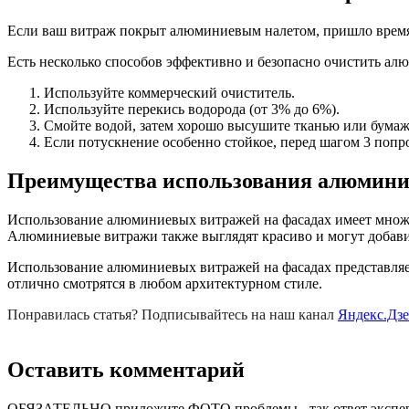
Если ваш витраж покрыт алюминиевым налетом, пришло время
Есть несколько способов эффективно и безопасно очистить а
Используйте коммерческий очиститель.
Используйте перекись водорода (от 3% до 6%).
Смойте водой, затем хорошо высушите тканью или бума
Если потускнение особенно стойкое, перед шагом 3 попро
Преимущества использования алюмини
Использование алюминиевых витражей на фасадах имеет множе
Алюминиевые витражи также выглядят красиво и могут добави
Использование алюминиевых витражей на фасадах представляе
отлично смотрятся в любом архитектурном стиле.
Понравилась статья? Подписывайтесь на наш канал
Яндекс.Дз
Оставить комментарий
ОБЯЗАТЕЛЬНО приложите ФОТО проблемы - так ответ эксперт