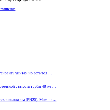
оглашение
ановить унитаз, но есть тол …
тельной . высота трубы 48 ме …
стекловолокном (PN25). Можно …