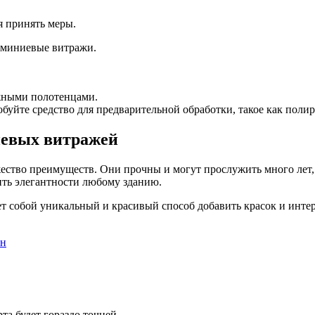
 принять меры.
люминиевые витражи.
жными полотенцами.
буйте средство для предварительной обработки, такое как полир
евых витражей
ство преимуществ. Они прочны и могут прослужить много лет,
ть элегантности любому зданию.
т собой уникальный и красивый способ добавить красок и инт
ен
а будет гораздо точней