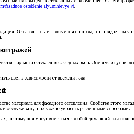
ом и монтажом цельностеклянных и алюминиевых светопрозрач
om/fasadnoe-osteklenie-alyuminievye-vi
.
диции. Окна сделаны из алюминия и стекла, что придает им ун
.
 витражей
честве варианта остекления фасадных окон. Они имеют уникаль
ять цвет в зависимости от времени года.
ей
естве материала для фасадного остекления. Свойства этого мет
ть и обслуживать, и их можно украсить различными способами.
ах, поэтому они могут вписаться в любой домашний или офисн