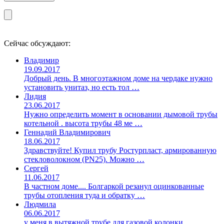
Сейчас обсуждают:
Владимир
19.09.2017
Добрый день. В многоэтажном доме на чердаке нужно
установить унитаз, но есть тол …
Лидия
23.06.2017
Нужно определить момент в основании дымовой трубы
котельной . высота трубы 48 ме …
Геннадий Владимирович
18.06.2017
Здравствуйте! Купил трубу Ростурпласт, армированную
стекловолокном (PN25). Можно …
Сергей
11.06.2017
В частном доме.... Болгаркой резанул оцинкованные
трубы отопления туда и обратку …
Людмила
06.06.2017
у меня в вытяжной трубе для газовой колонки