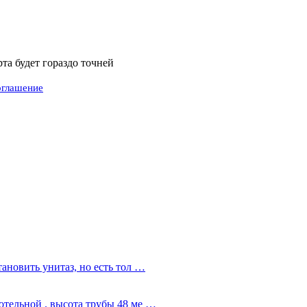
а будет гораздо точней
оглашение
ановить унитаз, но есть тол …
тельной . высота трубы 48 ме …