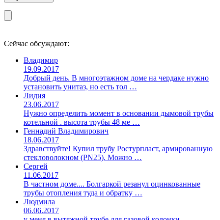
Сейчас обсуждают:
Владимир
19.09.2017
Добрый день. В многоэтажном доме на чердаке нужно
установить унитаз, но есть тол …
Лидия
23.06.2017
Нужно определить момент в основании дымовой трубы
котельной . высота трубы 48 ме …
Геннадий Владимирович
18.06.2017
Здравствуйте! Купил трубу Ростурпласт, армированную
стекловолокном (PN25). Можно …
Сергей
11.06.2017
В частном доме.... Болгаркой резанул оцинкованные
трубы отопления туда и обратку …
Людмила
06.06.2017
у меня в вытяжной трубе для газовой колонки