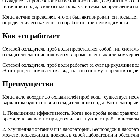
Охладитель проб состоит из основного блока, соединенного с
источника воды, в ключевых точках системы распределения ил
Когда датчик определяет, что он был активирован, он посылае
определения его качества и обработать при необходимости.
Как это работает
Сетевой охладитель проб воды представляет собой тип систем
охладителя часто используется в промышленных или коммерчес
Сетевой охладитель проб воды работает за счет циркуляции во
Этот процесс помогает охлаждать всю систему и предотвращает
Преимущества
Когда дело доходит до охладителей проб воды, существует нес
вариантом будет сетевой охладитель проб воды. Вот некоторые
1. Повышенная эффективность. Когда все пробы воды хранятся
время, так как вам не придется искать нужные пробы в нескол
2. Улучшенная организация лаборатории. Беспорядок в лаборат
можете поддерживать порядок в своей лаборатории и обеспечив