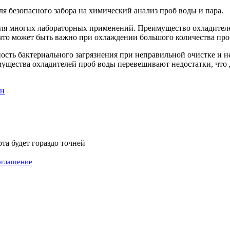
ля безопасного забора на химический анализ проб воды и пара.
я многих лабораторных применений. Преимущество охладителей 
 что может быть важно при охлаждении большого количества про
сть бактериального загрязнения при неправильной очистке и н
имущества охладителей проб воды перевешивают недостатки, что
ен
а будет гораздо точней
оглашение