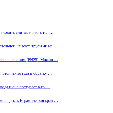
ановить унитаз, но есть тол …
тельной . высота трубы 48 ме …
стекловолокном (PN25). Можно …
ы отопления туда и обратку …
 вода и она поступает в ко …
ми людьми. Керамическая кран …