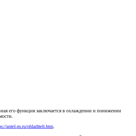
овная его функция заключается в охлаждении и понижении
мости.
ps://antel-m.ru/ohladiteli.htm
.