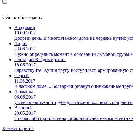
Сейчас обсуждают:
Владимир
19.09.2017
Добрый день. В многоэтажном доме на чердаке нужно уст
Лидия
23.06.2017
Нужно определить момент в основании дымовой трубы ко
Геннадий Владимирович
18.06.2017
Здравствуйте! Купил трубу Ростурпласт, армированную 
Сергей
11.06.2017
В частном доме.... Болгаркой резанул оцинкованные труб
Людмила
06.06.2017
у меня в вытяжной трубе для газовой колонки собирается
Василий
20.05.2017
Статья либо проплаченна, либо написана некомпетентны
Комментарии »