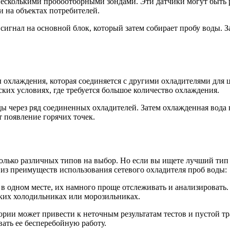
 несколькими пробоотборными зондами. Эти датчики могут быть р
и на объектах потребителей.
т сигнал на основной блок, который затем собирает пробу воды.
ы охлаждения, которая соединяется с другими охладителями для 
ких условиях, где требуется большое количество охлаждения.
ды через ряд соединенных охладителей. Затем охлажденная вода 
 появление горячих точек.
колько различных типов на выбор. Но если вы ищете лучший тип
 из преимуществ использования сетевого охладителя проб воды:
 в одном месте, их намного проще отслеживать и анализировать
ьких холодильниках или морозильниках.
ории может привести к неточным результатам тестов и пустой т
ать ее бесперебойную работу.