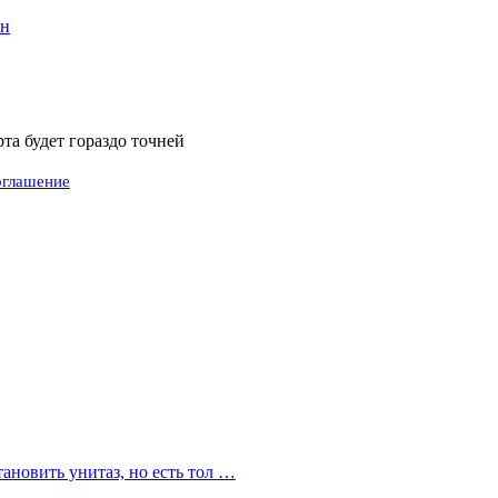
ен
а будет гораздо точней
оглашение
ановить унитаз, но есть тол …