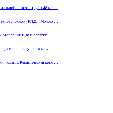
тельной . высота трубы 48 ме …
стекловолокном (PN25). Можно …
ы отопления туда и обратку …
 вода и она поступает в ко …
ми людьми. Керамическая кран …