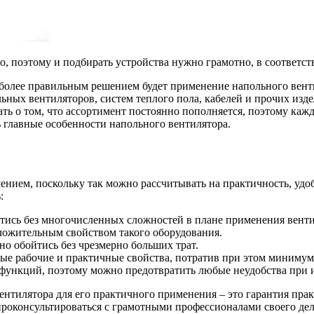
 поэтому и подбирать устройства нужно грамотно, в соответст
аиболее правильным решением будет применение напольного вен
ных вентиляторов, систем теплого пола, кабелей и прочих изде
ть о том, что ассортимент постоянно пополняется, поэтому каж
 главные особенности напольного вентилятора.
нием, поскольку так можно рассчитывать на практичность, удо
:
тись без многочисленных сложностей в плане применения венти
ложительным свойством такого оборудования.
о обойтись без чрезмерно больших трат.
ые рабочие и практичные свойства, потратив при этом минимум
функций, поэтому можно предотвратить любые неудобства при 
нтилятора для его практичного применения – это гарантия пра
проконсультироваться с грамотными профессионалами своего дел