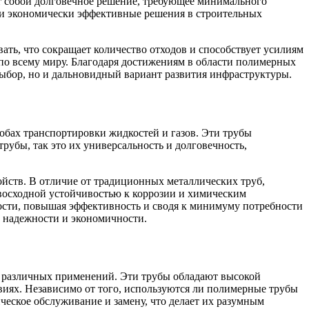
т собой долговечное решение, требующее минимального
йти экономически эффективные решения в строительных
ть, что сокращает количество отходов и способствует усилиям
 по всему миру. Благодаря достижениям в области полимерных
выбор, но и дальновидный вариант развития инфраструктуры.
бах транспортировки жидкостей и газов. Эти трубы
убы, так это их универсальность и долговечность,
ойств. В отличие от традиционных металлических труб,
восходной устойчивостью к коррозии и химическим
кости, повышая эффективность и сводя к минимуму потребности
 надежности и экономичности.
я различных применений. Эти трубы обладают высокой
виях. Независимо от того, используются ли полимерные трубы
еское обслуживание и замену, что делает их разумным