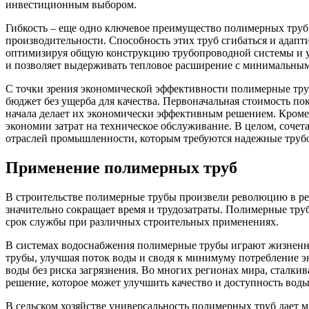
инвестиционным выбором.
Гибкость – еще одно ключевое преимущество полимерных труб.
производительности. Способность этих труб сгибаться и адап
оптимизируя общую конструкцию трубопроводной системы и у
и позволяет выдерживать тепловое расширение с минимальны
С точки зрения экономической эффективности полимерные тру
бюджет без ущерба для качества. Первоначальная стоимость п
начала делает их экономически эффективным решением. Кроме 
экономии затрат на техническое обслуживание. В целом, соче
отраслей промышленности, которым требуются надежные труб
Применение полимерных труб
В строительстве полимерные трубы произвели революцию в реа
значительно сокращает время и трудозатраты. Полимерные тру
срок службы при различных строительных применениях.
В системах водоснабжения полимерные трубы играют жизненно
трубы, улучшая поток воды и сводя к минимуму потребление э
воды без риска загрязнения. Во многих регионах мира, сталк
решение, которое может улучшить качество и доступность воды
В сельском хозяйстве универсальность полимерных труб дает 