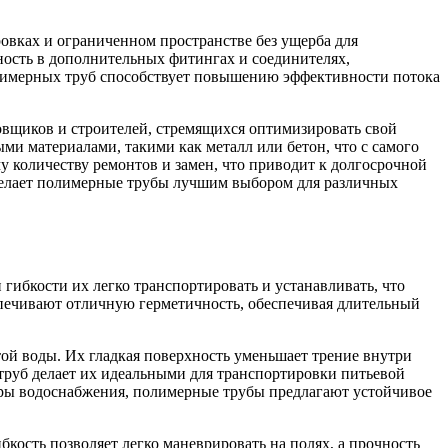
овках и ограниченном пространстве без ущерба для
ность в дополнительных фитингах и соединителях,
лимерных труб способствует повышению эффективности потока
вщиков и строителей, стремящихся оптимизировать свой
ми материалами, такими как металл или бетон, что с самого
у количеству ремонтов и замен, что приводит к долгосрочной
 делает полимерные трубы лучшим выбором для различных
гибкости их легко транспортировать и устанавливать, что
спечивают отличную герметичность, обеспечивая длительный
й воды. Их гладкая поверхность уменьшает трение внутри
труб делает их идеальными для транспортировки питьевой
уры водоснабжения, полимерные трубы предлагают устойчивое
кость позволяет легко маневрировать на полях, а прочность