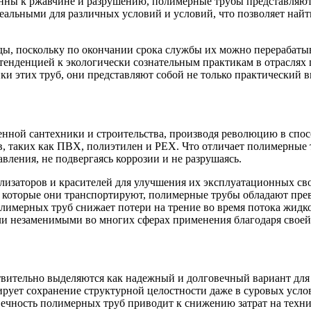
онны к ржавчине и разрушению, полимерные трубы представляю
деальными для различных условий и условий, что позволяет на
ы, поскольку по окончании срока службы их можно перерабатыва
 тенденцией к экологически сознательным практикам в отраслях
и этих труб, они представляют собой не только практический 
ой сантехники и строительства, производя революцию в спосо
, таких как ПВХ, полиэтилен и PEX. Что отличает полимерные тр
ления, не подвергаясь коррозии и не разрушаясь.
илизаторов и красителей для улучшения их эксплуатационных св
 которые они транспортируют, полимерные трубы обладают пре
олимерных труб снижает потери на трение во время потока жид
ли незаменимыми во многих сферах применения благодаря своей
ствительно выделяются как надежный и долговечный вариант дл
ирует сохранение структурной целостности даже в суровых усло
чность полимерных труб приводит к снижению затрат на технич