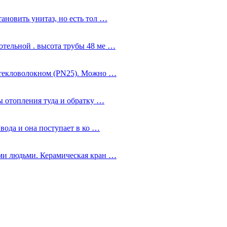
ановить унитаз, но есть тол …
тельной . высота трубы 48 ме …
стекловолокном (PN25). Можно …
ы отопления туда и обратку …
 вода и она поступает в ко …
ми людьми. Керамическая кран …