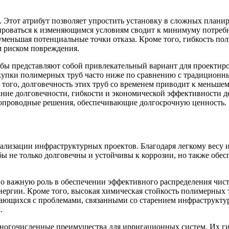
 Этот атрибут позволяет упростить установку в сложных планир
тироваться к изменяющимся условиям сводит к минимуму потреб
меньшая потенциальные точки отказа. Кроме того, гибкость по
м риском повреждения.
бы представляют собой привлекательный вариант для проектиро
окупки полимерных труб часто ниже по сравнению с традиционны
того, долговечность этих труб со временем приводит к меньшем
тание долговечности, гибкости и экономической эффективности
опроводные решения, обеспечивающие долгосрочную ценность.
лизации инфраструктурных проектов. Благодаря легкому весу и 
бы не только долговечны и устойчивы к коррозии, но также обе
 важную роль в обеспечении эффективного распределения чисто
нергии. Кроме того, высокая химическая стойкость полимерных 
ивающихся с проблемами, связанными со старением инфраструкт
.
многочисленные преимущества для ирригационных систем. Их гиб