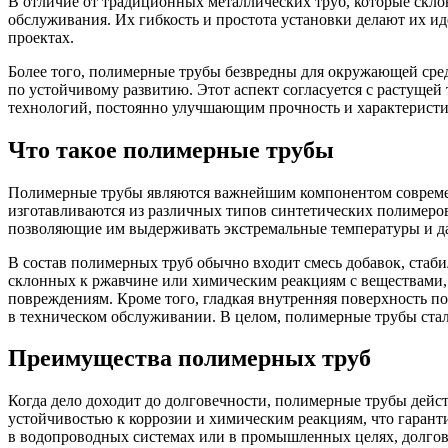
В отличие от традиционных металлических труб, которые скл
обслуживания. Их гибкость и простота установки делают их и
проектах.
Более того, полимерные трубы безвредны для окружающей сред
по устойчивому развитию. Этот аспект согласуется с растущей
технологий, постоянно улучшающим прочность и характеристик
Что такое полимерные трубы
Полимерные трубы являются важнейшим компонентом современн
изготавливаются из различных типов синтетических полимеров
позволяющие им выдерживать экстремальные температуры и дав
В состав полимерных труб обычно входит смесь добавок, стаб
склонных к ржавчине или химическим реакциям с веществами,
повреждениям. Кроме того, гладкая внутренняя поверхность п
в техническом обслуживании. В целом, полимерные трубы ста
Преимущества полимерных труб
Когда дело доходит до долговечности, полимерные трубы дей
устойчивостью к коррозии и химическим реакциям, что гарант
в водопроводных системах или в промышленных целях, долгове