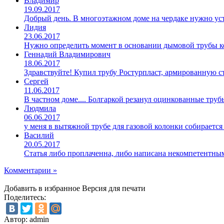
Владимир
19.09.2017
Добрый день. В многоэтажном доме на чердаке нужно уст
Лидия
23.06.2017
Нужно определить момент в основании дымовой трубы ко
Геннадий Владимирович
18.06.2017
Здравствуйте! Купил трубу Ростурпласт, армированную 
Сергей
11.06.2017
В частном доме.... Болгаркой резанул оцинкованные труб
Людмила
06.06.2017
у меня в вытяжной трубе для газовой колонки собирается
Василий
20.05.2017
Статья либо проплаченна, либо написана некомпетентны
Комментарии »
Добавить в избранное
Версия для печати
Поделитесь:
Автор: admin