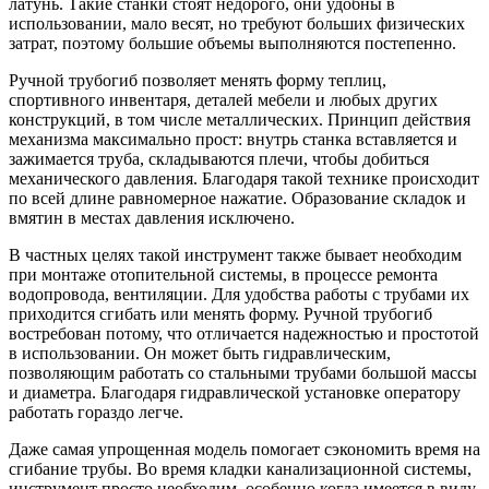
латунь. Такие станки стоят недорого, они удобны в
использовании, мало весят, но требуют больших физических
затрат, поэтому большие объемы выполняются постепенно.
Ручной трубогиб позволяет менять форму теплиц,
спортивного инвентаря, деталей мебели и любых других
конструкций, в том числе металлических. Принцип действия
механизма максимально прост: внутрь станка вставляется и
зажимается труба, складываются плечи, чтобы добиться
механического давления. Благодаря такой технике происходит
по всей длине равномерное нажатие. Образование складок и
вмятин в местах давления исключено.
В частных целях такой инструмент также бывает необходим
при монтаже отопительной системы, в процессе ремонта
водопровода, вентиляции. Для удобства работы с трубами их
приходится сгибать или менять форму. Ручной трубогиб
востребован потому, что отличается надежностью и простотой
в использовании. Он может быть гидравлическим,
позволяющим работать со стальными трубами большой массы
и диаметра. Благодаря гидравлической установке оператору
работать гораздо легче.
Даже самая упрощенная модель помогает сэкономить время на
сгибание трубы. Во время кладки канализационной системы,
инструмент просто необходим, особенно когда имеется в виду