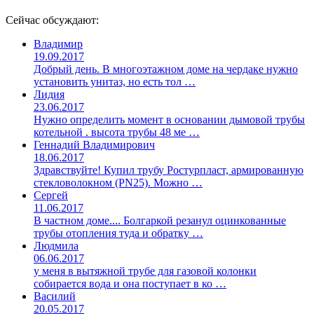
Сейчас обсуждают:
Владимир
19.09.2017
Добрый день. В многоэтажном доме на чердаке нужно
установить унитаз, но есть тол …
Лидия
23.06.2017
Нужно определить момент в основании дымовой трубы
котельной . высота трубы 48 ме …
Геннадий Владимирович
18.06.2017
Здравствуйте! Купил трубу Ростурпласт, армированную
стекловолокном (PN25). Можно …
Сергей
11.06.2017
В частном доме.... Болгаркой резанул оцинкованные
трубы отопления туда и обратку …
Людмила
06.06.2017
у меня в вытяжной трубе для газовой колонки
собирается вода и она поступает в ко …
Василий
20.05.2017