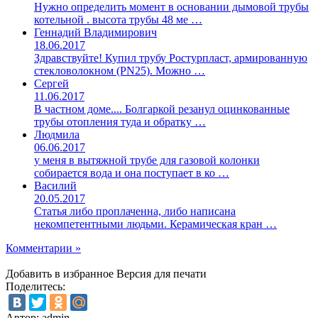
Нужно определить момент в основании дымовой трубы
котельной . высота трубы 48 ме …
Геннадий Владимирович
18.06.2017
Здравствуйте! Купил трубу Ростурпласт, армированную
стекловолокном (PN25). Можно …
Сергей
11.06.2017
В частном доме.... Болгаркой резанул оцинкованные
трубы отопления туда и обратку …
Людмила
06.06.2017
у меня в вытяжной трубе для газовой колонки
собирается вода и она поступает в ко …
Василий
20.05.2017
Статья либо проплаченна, либо написана
некомпетентными людьми. Керамическая кран …
Комментарии »
Добавить в избранное
Версия для печати
Поделитесь:
Автор: admin