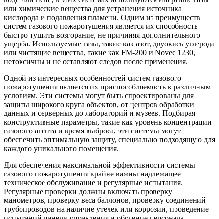
или химические вещества для устранения источника
кислорода и подавления пламени. Одним из преимуществ
систем газового пожаротушения является их способность
быстро тушить возгорание, не причиняя дополнительного
ущерба. Используемые газы, такие как азот, двуокись углерода
или чистящие вещества, такие как FM-200 и Novec 1230,
нетоксичны и не оставляют следов после применения.
Одной из интересных особенностей систем газового
пожаротушения является их приспособляемость к различным
условиям. Эти системы могут быть спроектированы для
защиты широкого круга объектов, от центров обработки
данных и серверных до лабораторий и музеев. Подбирая
конструктивные параметры, такие как уровень концентрации
газового агента и время выброса, эти системы могут
обеспечить оптимальную защиту, специально подходящую для
каждого уникального помещения.
Для обеспечения максимальной эффективности системы
газового пожаротушения крайне важны надлежащее
техническое обслуживание и регулярные испытания.
Регулярные проверки должны включать проверку
манометров, проверку веса баллонов, проверку соединений
трубопроводов на наличие утечек или коррозии, проведение
испытаний панели управления и обучение персонала