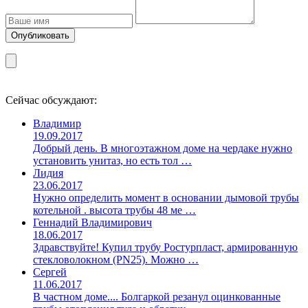
Сейчас обсуждают:
Владимир
19.09.2017
Добрый день. В многоэтажном доме на чердаке нужно
установить унитаз, но есть тол …
Лидия
23.06.2017
Нужно определить момент в основании дымовой трубы
котельной . высота трубы 48 ме …
Геннадий Владимирович
18.06.2017
Здравствуйте! Купил трубу Ростурпласт, армированную
стекловолокном (PN25). Можно …
Сергей
11.06.2017
В частном доме.... Болгаркой резанул оцинкованные