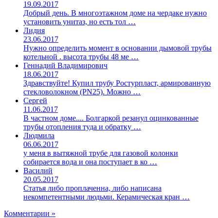
19.09.2017
Добрый день. В многоэтажном доме на чердаке нужно
установить унитаз, но есть тол …
Лидия
23.06.2017
Нужно определить момент в основании дымовой трубы
котельной . высота трубы 48 ме …
Геннадий Владимирович
18.06.2017
Здравствуйте! Купил трубу Ростурпласт, армированную
стекловолокном (PN25). Можно …
Сергей
11.06.2017
В частном доме.... Болгаркой резанул оцинкованные
трубы отопления туда и обратку …
Людмила
06.06.2017
у меня в вытяжной трубе для газовой колонки
собирается вода и она поступает в ко …
Василий
20.05.2017
Статья либо проплаченна, либо написана
некомпетентными людьми. Керамическая кран …
Комментарии »