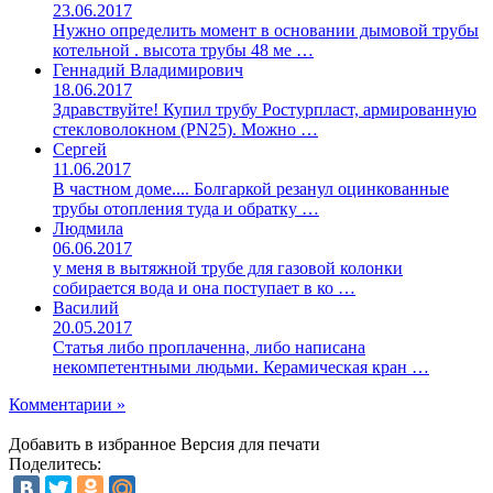
23.06.2017
Нужно определить момент в основании дымовой трубы
котельной . высота трубы 48 ме …
Геннадий Владимирович
18.06.2017
Здравствуйте! Купил трубу Ростурпласт, армированную
стекловолокном (PN25). Можно …
Сергей
11.06.2017
В частном доме.... Болгаркой резанул оцинкованные
трубы отопления туда и обратку …
Людмила
06.06.2017
у меня в вытяжной трубе для газовой колонки
собирается вода и она поступает в ко …
Василий
20.05.2017
Статья либо проплаченна, либо написана
некомпетентными людьми. Керамическая кран …
Комментарии »
Добавить в избранное
Версия для печати
Поделитесь: