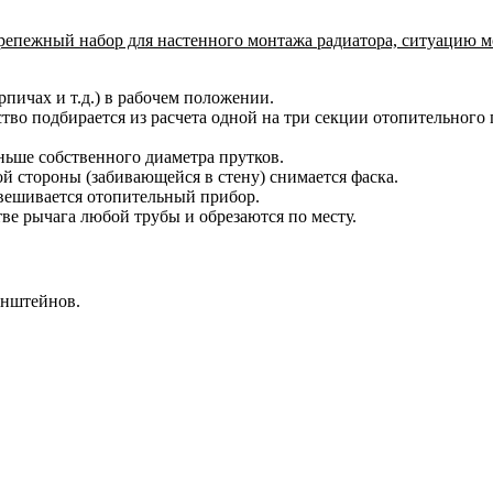
крепежный набор для настенного монтажа радиатора, ситуацию м
рпичах и т.д.) в рабочем положении.
тво подбирается из расчета одной на три секции отопительного
ньше собственного диаметра прутков.
ой стороны (забивающейся в стену) снимается фаска.
ывешивается отопительный прибор.
тве рычага любой трубы и обрезаются по месту.
онштейнов.