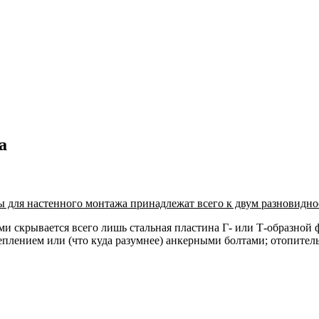
а
ы для настенного монтажа принадлежат всего к двум разновидно
ми скрывается всего лишь стальная пластина Г- или Т-образной
еплением или (что куда разумнее) анкерными болтами; отопите