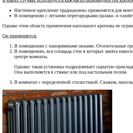
В каких случаях используется каждая из разновидностей крепе
Настенное крепление традиционно применяется для монт
В помещениях с легкими перегородками (шлако- и газобе
Однако этим область применения напольного крепежа не огран
Он применяется:
В помещениях с панорамными окнами. Отопительные при
В помещениях, вся площадь стен в которых занята навесн
центре комнаты.
Однако: такая установка подразумевает скрытую проклад
Она выполняется в стяжке или под настильным полом.
В комнатах с определенной стилистикой. Скажем, напол