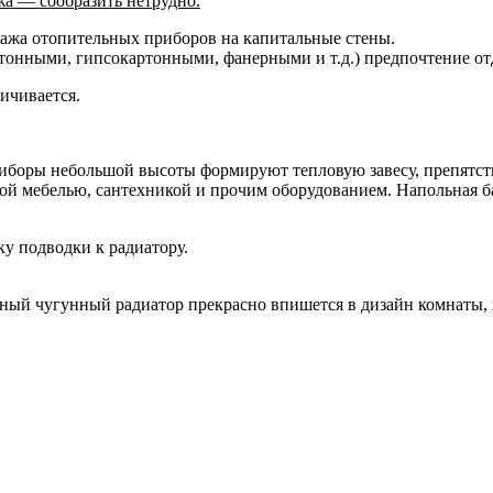
жа — сообразить нетрудно.
ажа отопительных приборов на капитальные стены.
тонными, гипсокартонными, фанерными и т.д.) предпочтение от
ичивается.
боры небольшой высоты формируют тепловую завесу, препятству
ой мебелью, сантехникой и прочим оборудованием. Напольная ба
ку подводки к радиатору.
ьный чугунный радиатор прекрасно впишется в дизайн комнаты, 