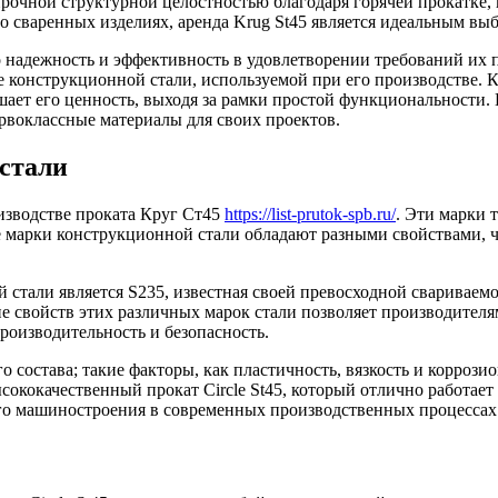
рочной структурной целостностью благодаря горячей прокатке, п
 сваренных изделиях, аренда Krug St45 является идеальным выб
о надежность и эффективность в удовлетворении требований их 
е конструкционной стали, используемой при его производстве. К
шает его ценность, выходя за рамки простой функциональности.
ервоклассные материалы для своих проектов.
стали
зводстве проката Круг Ст45
https://list-prutok-spb.ru/
. Эти марки 
е марки конструкционной стали обладают разными свойствами, ч
 стали является S235, известная своей превосходной сваривае
ие свойств этих различных марок стали позволяет производител
роизводительность и безопасность.
 состава; такие факторы, как пластичность, вязкость и коррози
ококачественный прокат Circle St45, который отлично работает 
го машиностроения в современных производственных процессах