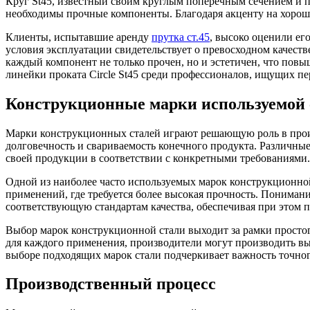
Круг St45, известный своим круглым поперечным сечением и п
необходимы прочные компоненты. Благодаря акценту на хорошо
Клиенты, испытавшие аренду
прутка ст.45
, высоко оценили ег
условия эксплуатации свидетельствует о превосходном качеств
каждый компонент не только прочен, но и эстетичен, что повы
линейки проката Circle St45 среди профессионалов, ищущих п
Конструкционные марки используемой 
Марки конструкционных сталей играют решающую роль в прои
долговечность и свариваемость конечного продукта. Различны
своей продукции в соответствии с конкретными требованиями.
Одной из наиболее часто используемых марок конструкционной
применений, где требуется более высокая прочность. Пониман
соответствующую стандартам качества, обеспечивая при этом п
Выбор марок конструкционной стали выходит за рамки простого
для каждого применения, производители могут производить выс
выборе подходящих марок стали подчеркивает важность точно
Производственный процесс