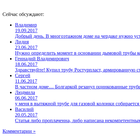
Сейчас обсуждают:
Владимир
19.09.2017
Добрый день. В многоэтажном доме на чердаке нужно уст
Лидия
23.06.2017
Нужно определить момент в основании дымовой трубы ко
Геннадий Владимирович
18.06.2017
Здравствуйте! Купил трубу Ростурпласт, армированную 
Сергей
11.06.2017
В частном доме.... Болгаркой резанул оцинкованные труб
Людмила
06.06.2017
у меня в вытяжной трубе для газовой колонки собирается
Василий
20.05.2017
Статья либо проплаченна, либо написана некомпетентны
Комментарии »