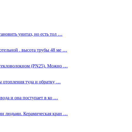
ановить унитаз, но есть тол …
тельной . высота трубы 48 ме …
стекловолокном (PN25). Можно …
ы отопления туда и обратку …
 вода и она поступает в ко …
ми людьми. Керамическая кран …