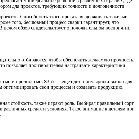
редлагает универсальное решение в различных отраслях, где
ором для проектов, требующих точности и долговечности.
проектов. Способность этого проката выдерживать тяжелые
роме того, бесшовный процесс сварки гарантирует, что
 В целом обзор свидетельствует о положительном восприятии
тщательно отбираются, чтобы обеспечить желаемую прочность,
то позволяет производителям настраивать характеристики
мостью и прочностью. S355 — еще один популярный выбор для
ям оптимизировать свои процессы и создавать продукцию,
онная стойкость, также играют роль. Выбирая правильный сорт
в различных средах и условиях. Такое внимание к деталям при
.