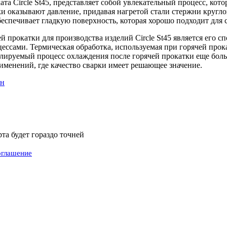
та Circle St45, представляет собой увлекательный процесс, кото
ки оказывают давление, придавая нагретой стали стержни кругло
беспечивает гладкую поверхность, которая хорошо подходит для 
прокатки для производства изделий Circle St45 является его с
ссами. Термическая обработка, используемая при горячей прока
лируемый процесс охлаждения после горячей прокатки еще боль
енений, где качество сварки имеет решающее значение.
ен
а будет гораздо точней
оглашение