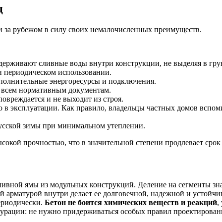
ц
 и за рубежом в силу своих немалочисленных преимуществ.
удерживают сливные воды внутри конструкции, не выделяя в гру
ри периодическом использовании.
ополнительные энергоресурсы и подключения.
т всем нормативным документам.
повреждается и не выходит из строя.
о в эксплуатации. Как правило, владельцы частных домов вспом
русской зимы при минимальном утеплении.
ысокой прочностью, что в значительной степени продлевает срок
сливной ямы из модульных конструкций. Деление на сегменты з
й арматурой внутри делает ее долговечной, надежной и устойч
периодически.
Бетон не боится химических веществ и реакций
,
гурации: не нужно придерживаться особых правил проектирован