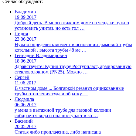
Сейчас обсуждают:
Владимир
19.09.2017
Добрый день. В многоэтажном доме на чердаке нужно
установить унитаз, но есть тол …
Лидия
23.06.2017
Нужно определить момент в основании дымовой трубы
котельной . высота трубы 48 ме …
Геннадий Владимирович
18.06.2017
Здравствуйте! Купил трубу Ростурпласт, армированную
стекловолокном (PN25). Можно …
Сергей
11.06.2017
В частном доме.... Болгаркой резанул оцинкованные
трубы отопления туда и обратку …
Людмила
06.06.2017
у меня в вытяжной трубе для газовой колонки
собирается вода и она поступает в ко …
Василий
20.05.2017
Статья либо проплаченна, либо написана