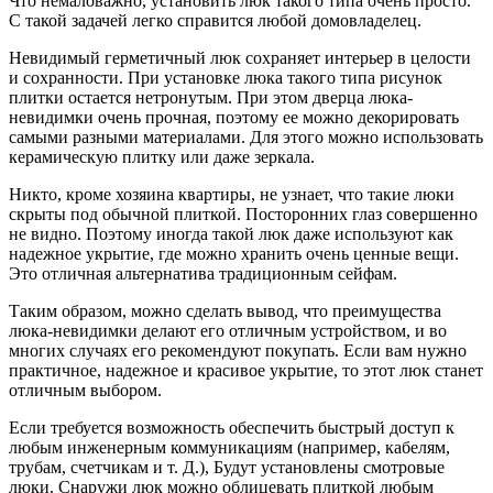
Что немаловажно, установить люк такого типа очень просто.
С такой задачей легко справится любой домовладелец.
Невидимый герметичный люк сохраняет интерьер в целости
и сохранности. При установке люка такого типа рисунок
плитки остается нетронутым. При этом дверца люка-
невидимки очень прочная, поэтому ее можно декорировать
самыми разными материалами. Для этого можно использовать
керамическую плитку или даже зеркала.
Никто, кроме хозяина квартиры, не узнает, что такие люки
скрыты под обычной плиткой. Посторонних глаз совершенно
не видно. Поэтому иногда такой люк даже используют как
надежное укрытие, где можно хранить очень ценные вещи.
Это отличная альтернатива традиционным сейфам.
Таким образом, можно сделать вывод, что преимущества
люка-невидимки делают его отличным устройством, и во
многих случаях его рекомендуют покупать. Если вам нужно
практичное, надежное и красивое укрытие, то этот люк станет
отличным выбором.
Если требуется возможность обеспечить быстрый доступ к
любым инженерным коммуникациям (например, кабелям,
трубам, счетчикам и т. Д.), Будут установлены смотровые
люки. Снаружи люк можно облицевать плиткой любым