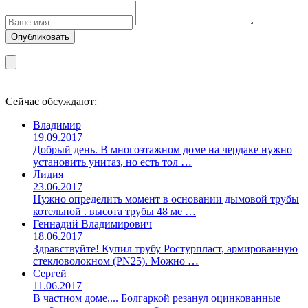
Сейчас обсуждают:
Владимир
19.09.2017
Добрый день. В многоэтажном доме на чердаке нужно
установить унитаз, но есть тол …
Лидия
23.06.2017
Нужно определить момент в основании дымовой трубы
котельной . высота трубы 48 ме …
Геннадий Владимирович
18.06.2017
Здравствуйте! Купил трубу Ростурпласт, армированную
стекловолокном (PN25). Можно …
Сергей
11.06.2017
В частном доме.... Болгаркой резанул оцинкованные