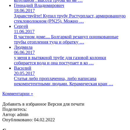
котельной . высота трубы 48 ме …
Геннадий Владимирович
18.06.2017
Здравствуйте! Купил трубу Ростурпласт, армированную
стекловолокном (PN25). Можно …
Сергей
11.06.2017
В частном доме.... Болгаркой резанул оцинкованные
трубы отопления туда и обратку …
Людмила
06.06.2017
у меня в вытяжной трубе для газовой колонки
собирается вода и она поступает в ко …
Василий
20.05.2017
Статья либо проплаченна, либо написана
некомпетентными людьми. Керамическая кран …
Комментарии »
Добавить в избранное
Версия для печати
Поделитесь:
Автор: admin
Опубликовано:
04.02.2022