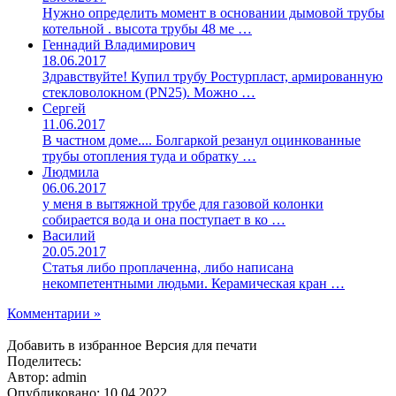
Нужно определить момент в основании дымовой трубы
котельной . высота трубы 48 ме …
Геннадий Владимирович
18.06.2017
Здравствуйте! Купил трубу Ростурпласт, армированную
стекловолокном (PN25). Можно …
Сергей
11.06.2017
В частном доме.... Болгаркой резанул оцинкованные
трубы отопления туда и обратку …
Людмила
06.06.2017
у меня в вытяжной трубе для газовой колонки
собирается вода и она поступает в ко …
Василий
20.05.2017
Статья либо проплаченна, либо написана
некомпетентными людьми. Керамическая кран …
Комментарии »
Добавить в избранное
Версия для печати
Поделитесь:
Автор: admin
Опубликовано:
10.04.2022