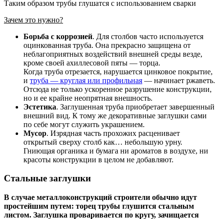
Таким образом трубы глушатся с использованием сварки
Зачем это нужно?
Борьба с коррозией
. Для столбов часто используется
оцинкованная труба. Она прекрасно защищена от
неблагоприятных воздействий внешней среды везде,
кроме своей ахиллесовой пяты — торца.
Когда труба отрезается, нарушается цинковое покрытие,
и
труба — круглая или профильная
— начинает ржаветь.
Отсюда не только ускоренное разрушение конструкции,
но и ее крайне неопрятная внешность.
Эстетика
. Заглушенная труба приобретает завершенный
внешний вид. К тому же декоративные заглушки сами
по себе могут служить украшением.
Мусор
. Изрядная часть прохожих расценивает
открытый сверху столб как… небольшую урну.
Гниющая органика и бумага ни ароматов в воздухе, ни
красоты конструкции в целом не добавляют.
Стальные заглушки
В случае металлоконструкций строители обычно идут
простейшим путем: торец трубы глушится стальным
листом. Заглушка проваривается по кругу, зачищается