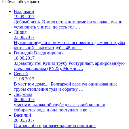
Сейчас обсуждают:
Владимир
19.09.2017
Добрый день. В многоэтажном доме на чердаке нужно
установить унитаз, но есть тол …
Лидия
23.06.2017
Нужно определить момент в основании дымовой трубы
котельной . высота трубы 48 ме …
Геннадий Владимирович
18.06.2017
Здравствуйте! Купил трубу Ростурпласт, армированную
стекловолокном (PN25). Можно …
Сергей
11.06.2017
В частном доме.... Болгаркой резанул оцинкованные
трубы отопления туда и обратку …
Людмила
06.06.2017
у меня в вытяжной трубе для газовой колонки
собирается вода и она поступает в ко …
Василий
20.05.2017
Статья либо проплаченна, либо написана