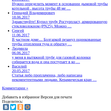
Нужно определить момент в основании дымовой трубы
котельной . высота трубы 48 ме …
Геннадий Владимирович
18.06.2017
Здравствуйте! Купил трубу Ростурпласт, армированную
стекловолокном (PN25). Можно …
Сергей
11.06.2017
В частном доме.... Болгаркой резанул оцинкованные
трубы отопления туда и обратку …
Людмила
06.06.2017
у меня в вытяжной трубе для газовой колонки
собирается вода и она поступает в ко …
Василий
20.05.2017
Статья либо проплаченна, либо написана
некомпетентными людьми. Керамическая кран …
Комментарии »
Добавить в избранное
Версия для печати
Поделитесь: