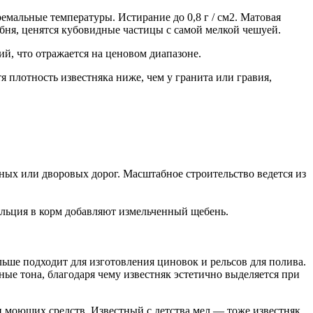
емальные температуры. Истирание до 0,8 г / см2. Матовая
ебня, ценятся кубовидные частицы с самой мелкой чешуей.
й, что отражается на ценовом диапазоне.
я плотность известняка ниже, чем у гранита или гравия,
ных или дворовых дорог. Масштабное строительство ведется из
альция в корм добавляют измельченный щебень.
льше подходит для изготовления циновок и рельсов для полива.
ые тона, благодаря чему известняк эстетично выделяется при
и моющих средств. Известный с детства мел — тоже известняк.