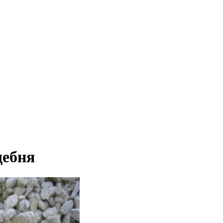
щебня