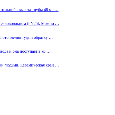
тельной . высота трубы 48 ме …
стекловолокном (PN25). Можно …
ы отопления туда и обратку …
 вода и она поступает в ко …
ми людьми. Керамическая кран …