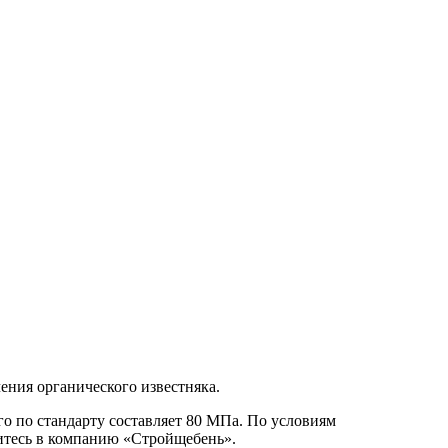
ния органического известняка.
го по стандарту составляет 80 МПа. По условиям
титесь в компанию «Стройщебень».