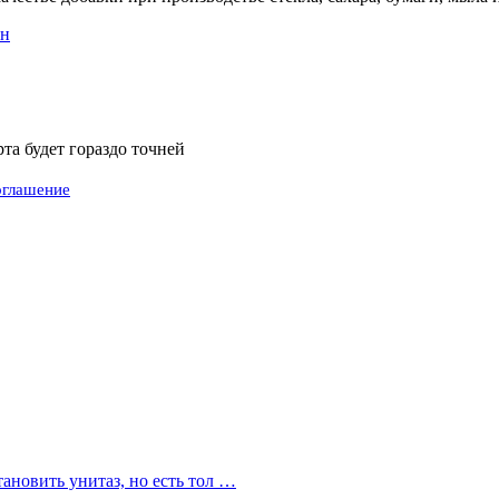
ен
а будет гораздо точней
оглашение
ановить унитаз, но есть тол …