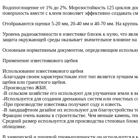
Водопоглощение от 1% до 2%. Морозостойкость 125 циклов дости
поверхность вместе с клеем позволяет эффективно создавать см
Отображаются оценки 5-20 мм, 20-40 мм и 40-70 мм. На крупны
Уровень радиоактивности в известняке близок к нулю, что явл
защита окружающей среды оказывает значительное влияние н
Основным нормативным документом, определяющим использова
Применение известнякового щебня
Использование известнякового щебня
-Благодаря своим характеристикам этот тип является лучшим м
щебня или гранитного щебня.
-Производство ЖБИ.
-В сельском хозяйстве его используют для улучшения земли в 
-Используется для создания дренажных систем или очистных с
-При производстве известняка получают соду и известь.
-В ландшафтном дизайне их используют для благоустройства т
Фракции очень важны в строительстве. Чем меньше камень, тем
Средний размер используется для производства стеновых блок
облицовке.
В химической и пищевой промышленности он используется в кач