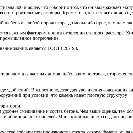
гала 300 и более, что говорит о том, что он выдерживает экстр
еси и строительные растворы. Кроме того, как и у всех видов щ
й щебень из любой породы гораздо меньший спрос, чем на мелки
яется важным фактором при изготовлении стенного раствора. Хот
а промышленное потребление.
ние здания, является ГОСТ 8267-93.
атериалом для частных домов, небольших построек, второстепен
виде удобрений. В животноводстве для увеличения содержания к
ооружений при условии, что камень имеет плотную структуру.
ерритории.
 удобнее смешивание и состав бетона. Чем выше оценка, тем бо
ов и облицовочных панелей. Многослойные цвета создают неровн
естве добавки при производстве стекла, сахара, бумаги, мыла 